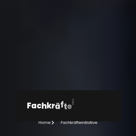
e
i
t
F
a
c
h
k
r
ä
f
t
e
i
n
i
t
i
a
v
Fachkräfteinitiative
Home