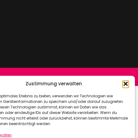
Zustimmung verwalten
optimales Erlebnis zu bieten, verwenden wir Technologien wie
m Geräteinformationen zu speichern und/oder darauf zuzugreifen.
esen Technologien zustimmst, können wir Daten wie das
en oder eindeutige IDs auf dieser Website verarbeiten. Wenn du
immung nicht erteilst oder zurückziehst, können bestimmte Merkmale
onen beeinträchtigt werden.
rwalten