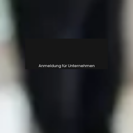
n
d
m
l
A
n
e
g
u
Anmeldung für Unternehmen