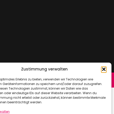
Zustimmung verwalten
optimales Erlebnis zu bieten, verwenden wir Technologien wie
m Geräteinformationen zu speichern und/oder darauf zuzugreifen.
esen Technologien zustimmst, können wir Daten wie das
en oder eindeutige IDs auf dieser Website verarbeiten. Wenn du
immung nicht erteilst oder zurückziehst, können bestimmte Merkmale
onen beeinträchtigt werden.
rwalten