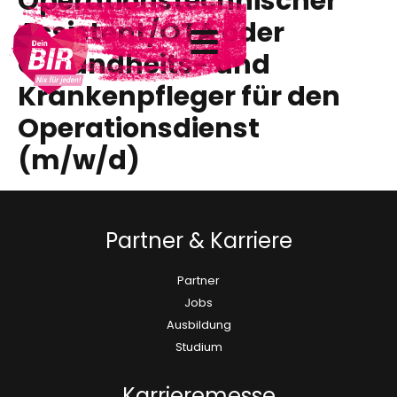
Operationstechnischer
Assistent/OTA oder
Gesundheits- und
Krankenpfleger für den
Operationsdienst
(m/w/d)
Partner & Karriere
Partner
Jobs
Ausbildung
Studium
Karrieremesse