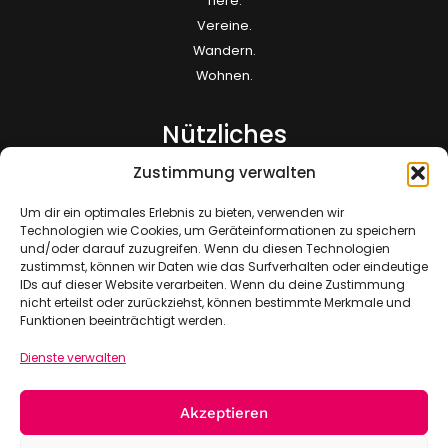
Tiere.
Vereine.
Wandern.
Wohnen.
Nützliches
Zustimmung verwalten
Kontakt
FAQ
Um dir ein optimales Erlebnis zu bieten, verwenden wir
Impressum
Technologien wie Cookies, um Geräteinformationen zu speichern
und/oder darauf zuzugreifen. Wenn du diesen Technologien
Datenschutz
zustimmst, können wir Daten wie das Surfverhalten oder eindeutige
Sitemap
IDs auf dieser Website verarbeiten. Wenn du deine Zustimmung
nicht erteilst oder zurückziehst, können bestimmte Merkmale und
Jetzt Mitglied werden!
Funktionen beeinträchtigt werden.
Dienste verwalten
Akzeptieren