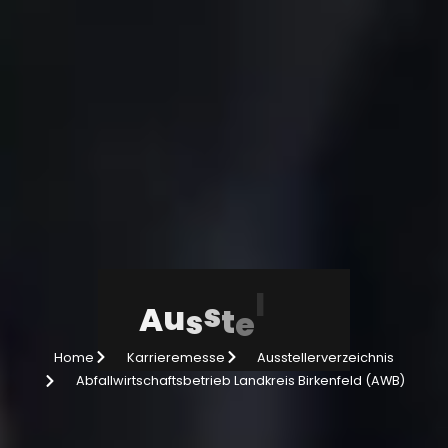
r
l
A
u
s
s
t
e
e
l
Home
Karrieremesse
Ausstellerverzeichnis
Abfallwirtschaftsbetrieb Landkreis Birkenfeld (AWB)