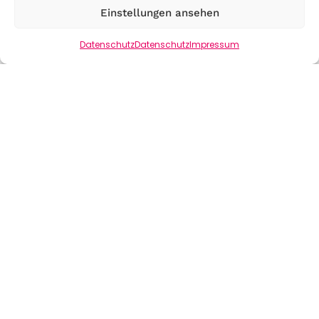
Einstellungen ansehen
Datenschutz
Datenschutz
Impressum
www.arbeitsagentur.de
Beschreibung: