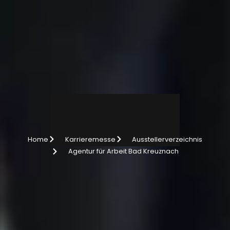
r
l
t
u
s
A
s
l
e
e
Home
Karrieremesse
Ausstellerverzeichnis
Agentur für Arbeit Bad Kreuznach