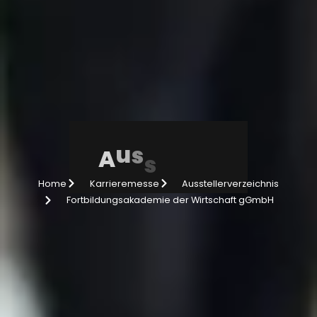
e
e
s
s
A
u
t
l
l
r
Home
Karrieremesse
Ausstellerverzeichnis
Fortbildungsakademie der Wirtschaft gGmbH