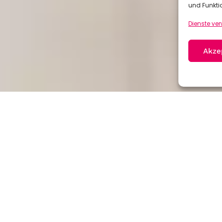
und Funkti
Dienste ve
Akze
Ansprechpartner:
Aaron Konrath
06784/80102