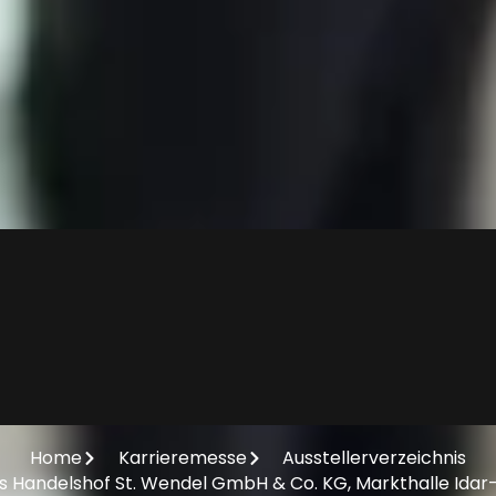
r
l
l
A
u
s
s
t
e
e
Home
Karrieremesse
Ausstellerverzeichnis
s Handelshof St. Wendel GmbH & Co. KG, Markthalle Idar