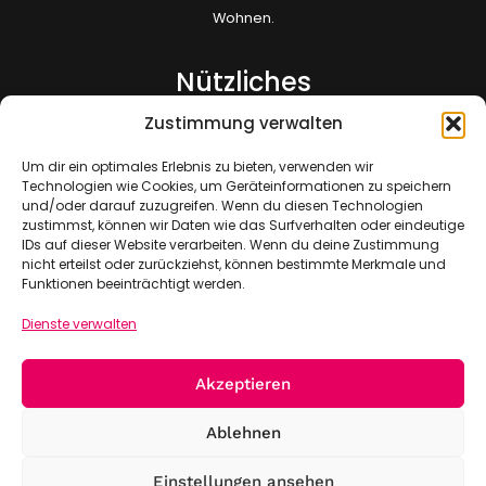
Wohnen.
Nützliches
Zustimmung verwalten
Kontakt
FAQ
Um dir ein optimales Erlebnis zu bieten, verwenden wir
Impressum
Technologien wie Cookies, um Geräteinformationen zu speichern
und/oder darauf zuzugreifen. Wenn du diesen Technologien
Datenschutz
zustimmst, können wir Daten wie das Surfverhalten oder eindeutige
Sitemap
IDs auf dieser Website verarbeiten. Wenn du deine Zustimmung
nicht erteilst oder zurückziehst, können bestimmte Merkmale und
Jetzt Mitglied werden!
Funktionen beeinträchtigt werden.
Dienste verwalten
Akzeptieren
Ablehnen
Einstellungen ansehen