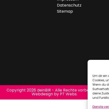
Datenschutz
Sitemap
Um dir ein 
Cookies, u
Wenn du di
Surfverhalt
Copyright 2026 deinBIR - Alle Rechte vorbehalten.
deine Zust
Webdesign by PT Webs.
und Funkti
Dienste ve