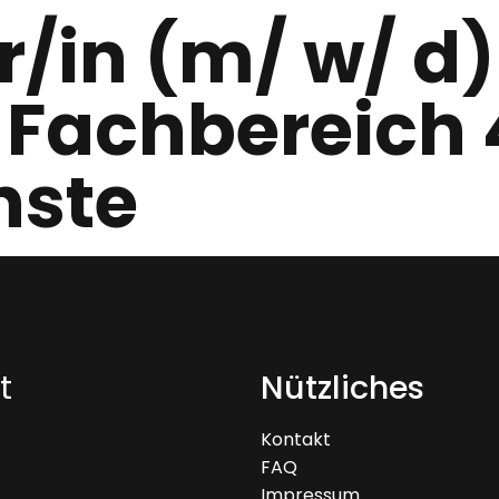
r/in (m/ w/ d)
 Fachbereich 
nste
t
Nützliches
Kontakt
FAQ
Impressum