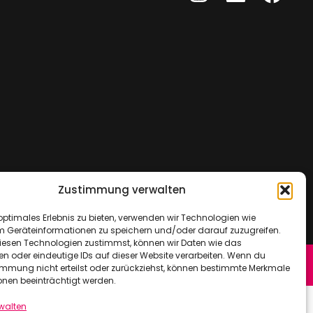
Zustimmung verwalten
optimales Erlebnis zu bieten, verwenden wir Technologien wie
m Geräteinformationen zu speichern und/oder darauf zuzugreifen.
esen Technologien zustimmst, können wir Daten wie das
en oder eindeutige IDs auf dieser Website verarbeiten. Wenn du
immung nicht erteilst oder zurückziehst, können bestimmte Merkmale
onen beeinträchtigt werden.
rwalten